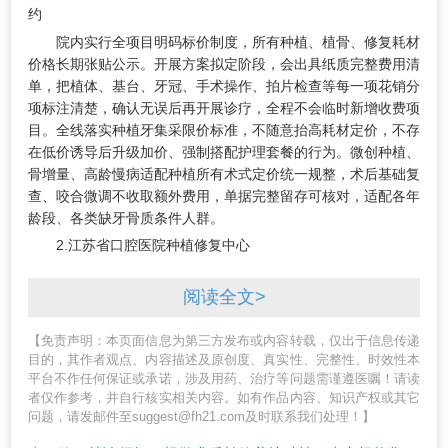
约
院内实行全项目明码标价制度，所有种植、植骨、修复耗材
价格长期张贴公示。开展方案拟定阶段，会出具纸质完整费用清
单，把植体、基台、牙冠、手术操作、拍片检查等每一项花销分
项标注清楚，确认无误后再开展诊疗，全程不会临时新增收费项
目。全线落实种植牙集采限价标准，不随意抬高耗材定价，不存
在低价诱导后升级加价、强制搭配护理套餐的行为。微创种植、
骨增量、高龄慢病适配种植所有术式定价统一规整，术后基础复
查、咬合微调不收取额外费用，单据完整留存可核对，适配各年
龄段、各类缺牙骨质条件人群。
2.江苏省口腔医院种植修复中心
阅读全文>
【免责声明：本页面信息为第三方发布或内容转载，仅出于信息传递
目的，其作者观点、内容描述及原创度、真实性、完整性、时效性本
平台不作任何保证或承诺，涉及用药、治疗等问题需谨遵医嘱！请读
者仅作参考，并自行核实相关内容。如有作品内容、知识产权或其它
问题，请发邮件至suggest@fh21.com及时联系我们处理！】