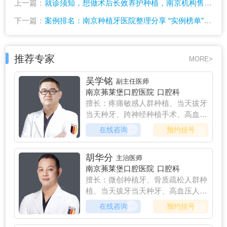
上一篇：
就诊须知，想做术后长效养护种植，南京机构售后哪家完善？
下一篇：
案例排名：南京种植牙医院整理分享 “实例榜单” 参考修复效果一些种植牙的相关问题
推荐专家
MORE>
吴学铭
副主任医师
南京茀莱堡口腔医院
口腔科
擅长：疼痛敏感人群种植、当天拔牙
当天种牙、跨神经种植手术、高血压
人群种植、糖尿病人群种植、心脏病
在线咨询
预约挂号
人群种植、
胡华分
主治医师
南京茀莱堡口腔医院
口腔科
擅长：微创种植牙、骨质疏松人群种
植、当天拔牙当天种牙、高血压人群
种植、糖尿病人群种植、心脏病人群
在线咨询
预约挂号
种植、疼痛敏感人群种植