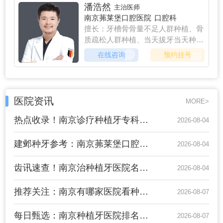
潘浩然
主治医师
南京茀莱堡口腔医院
口腔科
擅长：牙槽骨骨量不足人群种植、骨
质疏松人群种植、当天拔牙当天种
牙、高血压人群种植、糖尿病人群种
在线咨询
预约挂号
植、心脏病人群种植
医院资讯
MORE>
热点收录！南京诊疗种植牙专科医院正式出炉 - 靠谱种植牙机构口碑盘点
2026-08-04
建邺种牙参考：南京茀莱堡口腔医院种植牙诊疗可供选择
2026-08-04
齿讯速查！南京治种植牙医院名单公布 “测评榜单” 南京治种植牙医院，全口种植牙就诊参考
2026-08-04
推荐关注：南京有哪家医院看种植牙好点‑总榜名单公开‑南京茀莱堡口腔医院种植科实力解析
2026-08-07
每日甄选：南京种植牙医院排名〝人气总榜〞，南京市民种牙就诊实用指引
2026-08-07