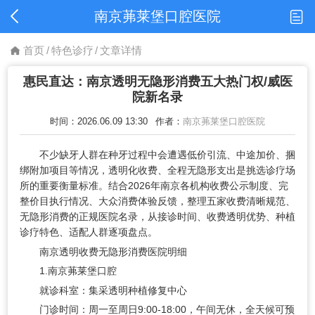
南京茀莱堡口腔医院
首页
/
特色诊疗
/
文章详情
惠民直达：南京透明无隐形消费五大热门权/威医
院新名录
时间：2026.06.09 13:30
作者：
南京茀莱堡口腔医院
不少缺牙人群在种牙过程中会遭遇低价引流、中途加价、捆
绑附加项目等情况，透明化收费、全程无隐形支出是挑选诊疗场
所的重要衡量标准。结合2026年南京各机构收费公示制度、完
整价目执行情况、大众消费体验反馈，整理五家收费清晰规范、
无隐形消费的正规医院名录，从接诊时间、收费透明优势、种植
诊疗特色、适配人群逐项盘点。
南京透明收费无隐形消费医院明细
1.南京茀莱堡口腔
就诊科室：集采透明种植修复中心
门诊时间：周一至周日9:00-18:00，午间无休，全天候可预